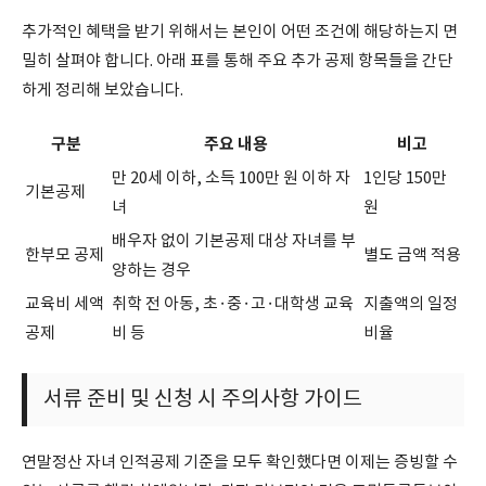
추가적인 혜택을 받기 위해서는 본인이 어떤 조건에 해당하는지 면
밀히 살펴야 합니다. 아래 표를 통해 주요 추가 공제 항목들을 간단
하게 정리해 보았습니다.
구분
주요 내용
비고
만 20세 이하, 소득 100만 원 이하 자
1인당 150만
기본공제
녀
원
배우자 없이 기본공제 대상 자녀를 부
한부모 공제
별도 금액 적용
양하는 경우
교육비 세액
취학 전 아동, 초·중·고·대학생 교육
지출액의 일정
공제
비 등
비율
서류 준비 및 신청 시 주의사항 가이드
연말정산 자녀 인적공제 기준을 모두 확인했다면 이제는 증빙할 수