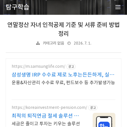
탐구학습
연말정산 자녀 인적공제 기준 및 서류 준비 방법
정리
2026. 7. 1.
카테고리 없음
https://m.samsunglife.com/
광고
삼성생명 IRP 수수료 제로 노후는든든하게, 실속
은제대로
운용&자산관리 수수료 무료, 펀드보수 등 추가발생가능
https://koreainvestment-pension.com/
광고
최적의 퇴직연금 절세 솔루션 최
대 148.5만원 절세
세금은 줄이고 투자는 키우는 솔루션