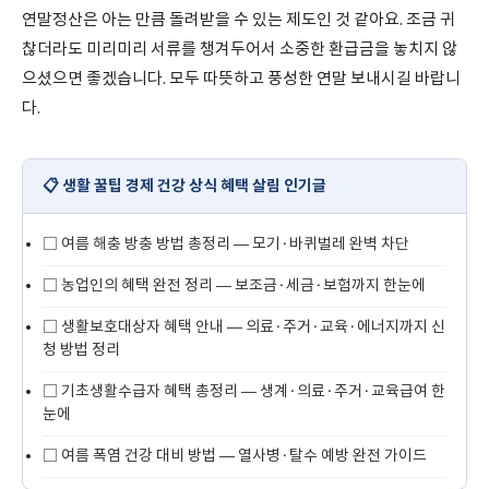
연말정산은 아는 만큼 돌려받을 수 있는 제도인 것 같아요. 조금 귀
찮더라도 미리미리 서류를 챙겨두어서 소중한 환급금을 놓치지 않
으셨으면 좋겠습니다. 모두 따뜻하고 풍성한 연말 보내시길 바랍니
다.
📋 생활 꿀팁 경제 건강 상식 혜택 살림 인기글
□
여름 해충 방충 방법 총정리 — 모기·바퀴벌레 완벽 차단
□
농업인의 혜택 완전 정리 — 보조금·세금·보험까지 한눈에
□
생활보호대상자 혜택 안내 — 의료·주거·교육·에너지까지 신
청 방법 정리
□
기초생활수급자 혜택 총정리 — 생계·의료·주거·교육급여 한
눈에
□
여름 폭염 건강 대비 방법 — 열사병·탈수 예방 완전 가이드