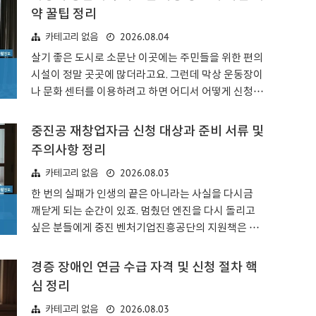
순히 접종했다는 사실을..
열하는 작업이 아닙니다. 부모님께 감사를 표현하는 가
약 꿀팁 정리
장 따뜻한 수단으로서, 그 안에는 말로 다 하기 어려운
2026.08.04
카테고리 없음
깊은 애정이 담겨 있어야 하죠. 진정성 있는 표현이야
말로 어떤 화려한 미사여구보다 큰 울림을 주는 법입니
살기 좋은 도시로 소문난 이곳에는 주민들을 위한 편의
다.글을 쓸 때 가장 먼저 떠올려야 할 것은 우리가 함께
시설이 정말 곳곳에 많더라고요. 그런데 막상 운동장이
보낸 시간들입니다. 어린 시절 부모님의 따뜻한 손길이
나 문화 센터를 이용하려고 하면 어디서 어떻게 신청해
나, 힘들 때 묵묵히 응원해 주셨던 기억들을 하나씩 꺼
야 할지 막막할 때가 있죠? 그럴 때 아주 유용하게 쓰이
내 보세요. 이러한 구체적인 추억은 편지의 무게를 더
는 화성시 통합예약 시스템 활용법을 정리해 드릴게요.
중진공 재창업자금 신청 대상과 준비 서류 및
해주는 소중한 재료가 됩니다..
화성시 통합예erb 예약 시스템의 기본 개념과 이용 대
주의사항 정리
상이 플랫폼은 화성시에서 운영하는 여러 공공시설을
2026.08.03
카테고리 없음
한곳에서 관리하고 예약할 수 있도록 만들어진 서비스
예요. 스포츠 시설부터 시작해서 문화 센터, 보건 시설,
한 번의 실패가 인생의 끝은 아니라는 사실을 다시금
심지어는 공용주차장까지 범위가 꽤 넓더라고요. 예전
깨닫게 되는 순간이 있죠. 멈췄던 엔진을 다시 돌리고
에는 시설마다 일일이 전화를 걸어 확인해야 했는데 이
싶은 분들에게 중진 벤처기업진흥공단의 지원책은 큰
제는 클릭 몇 번으로 끝나니 참 편해졌죠.특히 많은 분
힘이 될 수 있겠네요.중진공 재창업자금 핵심 가치와
이 궁금해하시는 부분 중 하나가 이용 가능 범위일 거
지원 목적사업을 운영하다 보면 뜻하지 않은 풍파를 겪
경증 장애인 연금 수급 자격 및 신청 절차 핵
예요. 다행히 화성 시민이 아..
으며 문을 닫게 되는 경우가 생기곤 하죠. 이때 겪게 되
심 정리
는 심리적 위축과 경제적 압박은 생각보다 훨씬 무겁더
2026.08.03
카테고리 없음
라고요. 중진공 재창업자금 제도는 바로 이런 분들이