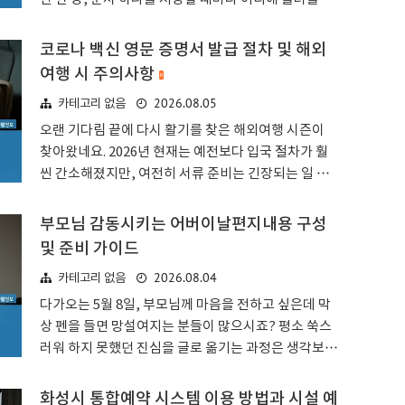
서는 서비스 이용이 조금 까닥거리는 경우도 종종 보이
고민하는 순간이 참 많더라고요.저도 예전에는 용량 부
더라고요.하지만 소규모 물품을 경제적으로 보내고 싶
족 메시지가 뜨면마다 어떤 서비스를 결제해야 할지 몰
코로나 백신 영문 증명서 발급 절차 및 해외
은 분들에게는 이만한 선택지도 드물죠. 배송..
라 한참을 헤매곤 했답니다. 특히 구글 드라이브 vs 원
여행 시 주의사항
드라이브 사이에서 갈등하며 데이터를 이리저리 옮기
2026.08.05
카테고리 없음
던 기억이 생생하네요.구글 드라이브의 기본 특징과 생
태계 활용법구글에서 제공하는 이 서비스는 단순한 저
오랜 기다림 끝에 다시 활기를 찾은 해외여행 시즌이
장 공간 그 이상의 의미를 지니고 있습니다. 구글 계정
찾아왔네요. 2026년 현재는 예전보다 입국 절차가 훨
하나만 있다면 안드로이드 스마트폰부터 아이폰, 그리
씬 간소해졌지만, 여전히 서류 준비는 긴장되는 일 중
고 PC와 웹 브라우저까지 모든 기기에서 실시간 동기
하나죠.특히 국가나 기관에 따라 요구하는 서류가 다를
화가 가능하거든요.특히 문서 작업이 잦은 분들이라면
때가 있어서 미리 체크하지 않으면 당황스러운 상황이
부모님 감동시키는 어버이날편지내용 구성
구글 문서나 시트, 슬라이드 같은 오..
생길 수도 있더라고요. 저도 예전에 영문 이름 철자 하
및 준비 가이드
나 때문에 공항에서 식은땀을 흘렸던 기억이 나네요.코
2026.08.04
카테고리 없음
로나 백신 영문 증명서 기본 개념과 발급처해외로 떠날
때 가장 먼저 챙겨야 할 것 중 하나가 바로 코로나 백신
다가오는 5월 8일, 부모님께 마음을 전하고 싶은데 막
영문 증명서 서류예요. 이 문서는 우리가 받은 접종 기
상 펜을 들면 망설여지는 분들이 많으시죠? 평소 쑥스
록을 영어로 공식화하여 보여주는 문서라고 보시면 됩
러워 하지 못했던 진심을 글로 옮기는 과정은 생각보다
니다.국제적인 이동이 있을 때나 해외에 있는 교육 기
쉽지 않더라고요.진심을 가득 담은 어버이날편지내용
관, 직장에 제출해야 할 상황에서 유용하게 쓰이죠. 단
핵심 요소어버이날에 전하는 편지는 단순히 글자를 나
화성시 통합예약 시스템 이용 방법과 시설 예