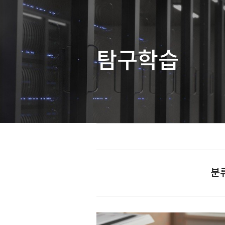
탐구학습
분류