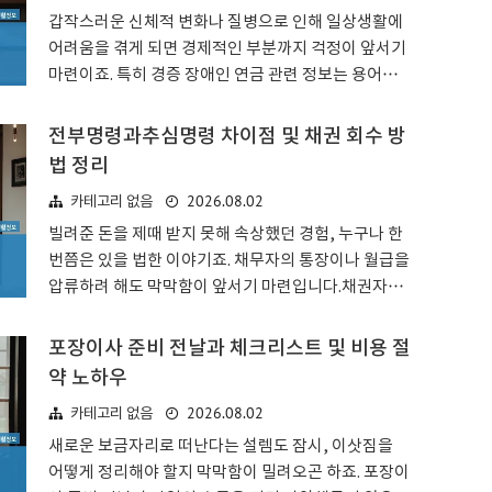
다시 일어설 수 있는 발판을 마련해주기 위해 존재합니
갑작스러운 신체적 변화나 질병으로 인해 일상생활에
다.중소벤처기업진흥공단에서 관리하는 이 정책 자금
어려움을 겪게 되면 경제적인 부분까지 걱정이 앞서기
은 단순히 돈을 빌려주는 것에 그치지 않아요. 실패로
마련이죠. 특히 경증 장애인 연금 관련 정보는 용어부
인해 위축된 기업가들에게 재도전의 기회를 제공함으
터 복측해서 처음 접하면 어디서부터 손을 대야 할지
로써 경제 생태계에 활력을 불과넣는 역할을 수행하죠.
막막하게 느껴질 수 있더라고요.경증 장애인 연금 종류
전부명령과추심명령 차이점 및 채권 회수 방
일반적인 창업 대출보다 심사 기준이 조..
와 핵심 개념 구분하기많은 분이 혼동하시는 부분 중
법 정리
하나가 바로 국민연금에서 나오는 급여와 국가에서 지
2026.08.02
카테고리 없음
원하는 보조금의 차이점이에요. 경증 장애인 연금 제도
라고 하면 크게 두 가지를 나누어 생각해야 하거든요.
빌려준 돈을 제때 받지 못해 속상했던 경험, 누구나 한
먼저 국민연금 가입자가 질병이나 부상으로 인해 장애
번쯤은 있을 법한 이야기죠. 채무자의 통장이나 월급을
판정을 받았을 때 받는 장애연금이 있습니다.이는 본인
압류하려 해도 막막함이 앞서기 마련입니다.채권자가
이 그동안 납부했던 보험료를 기반으로 하는 기여식 제
가진 권리를 어떻게 행사하느냐에 따라 회수 가능성이
도라 할 수 있죠. 반면, 국가에서 직접 지원하는 장애인
크게 달라지기에 전부명령과추심명령 차이를 명확히
포장이사 준비 전날과 체크리스트 및 비용 절
연금은 소득과 재산 기준을 충족해야 ..
아는 것이 필요하더라고요. 법적 절차라는 게 용어부터
약 노하우
낯설어서 처음 접하면 참 어렵게 느껴지네요.전부명령
2026.08.02
카테고리 없음
과 추심명령 핵심 개념 이해하기채무자가 제3자, 예를
들어 다니고 있는 직장으로부터 받을 돈이 있다면 이를
새로운 보금자리로 떠난다는 설렘도 잠시, 이삿짐을
통해 채권을 회수할 수 있습니다. 이때 사용하는 강제
어떻게 정리해야 할지 막막함이 밀려오곤 하죠. 포장이