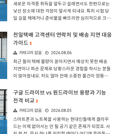
로자가 회사를 떠날 때 받는 퇴s직금을 금융기관에 맡
새로운 자격증 취득을 앞두고 설레면서도 한편으로는
겨서 운용하는 제도를 말합니다. 단순히 쌓아두는 것이
낯선 장소에 대한 걱정이 앞서게 되네요. 특히 시험 당
아니라 수익을 내기 위해 움직이는 자산인 셈이죠.여기
일 길을 헤매거나 준비물을 빠뜨리면 심리적으로 크게
서 상장지수펀드, 즉 ETF를 활용하면 주식처럼 편리
흔들릴 수밖에 없죠.정보처리기사 실기 시험의 성격과
하게 거래할 수 있다는 장점이 있습니다. 낮은 수수료
진행 방식한국산업인력공단에서 시행하는 정보처리
천일택배 고객센터 연락처 및 배송 지연 대응
덕분에 장기 투자에 참 유리한 구조..
기사는 정보시스템을 개발하고 운영하는 능력을 평가
가이드
받는 국가공인 기술자격증입니다. 필기를 통과한 분들
2026.08.06
카테고리 없음
이라면 이제 본격적인 실무 능력을 증명해야 하는 단계
에 와 계신 셈이죠.실기 시험은 단순히 이론을 암기하
최근 들어 택배 물량이 쏟아지면서 예상치 못한 배송
는 수준을 넘어 프로그래밍 코드를 직접 다루거나 실습
지연이나 파손 문제로 당황스러운 경험을 하시는 분들
하는 형태로 진행되곤 합니다. 그래서 평소에 코딩 연
이 많아졌네요. 저도 얼마 전에 소중한 물건이 엉뚱한
습을 얼마나 했느냐에 따라 체감 난이도가 확 달라지더
곳에 전달되었다는 알림을 받고 가슴이 철렁했던 기억
라고요. 저도 예전에 준비할 때 코드 한 줄 잘못 적어서
이 있거든요.천일택배 서비스 특징과 이용 범위 이해하
구글 드라이브 vs 원드라이브 용량과 기능
식은땀 흘렸던 기억이 나네요.시험 방식은 객관..
기천일택배는 대형 택배사와는 조금 다른 매력을 가진
전격 비교
국내 중소 택배업체라고 볼 수 있습니다. 일반적인 소
2026.08.05
카테고리 없음
포 배송 서비스를 주력으로 운영하며, 무엇보다 저렴
한 배송료를 강점으로 내세우고 있죠.물론 가격이 저렴
스마트폰과 노트북을 사용하는 현대인들에게 클라우
하다 보니 대형 브랜드에 비해 전국적인 가동 점포 수
드는 이제 없어서는 안 될 공기 같은 존재가 되었죠. 사
가 다소 제한적일 수는 있겠네요. 그래서 특정 지역에
진 한 장, 문서 하나를 저장할 때마다 어디에 올려둘지