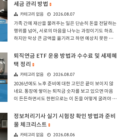
세금 관리 방법
2026.08.07
카테고리 없음
가족 간에 재산을 물려주는 일은 단순히 돈을 전달하는
행위를 넘어, 서로의 마음을 나누는 과정이기도 하죠.
하지만 막상 큰 금액을 옮기려고 하면 예상치 못한 세
금 고지서 때문에 당황하게 되는 경우가 참 많더라고
요. 저도 예전에 친척 어르신이 재산 문제를 두고 고민
퇴직연금 ETF 운용 방법과 수수료 및 세제혜
하시던 모습을 보며 세법이 참 복잡하다는 생각을 했었
택 정리
답니다.며느리 증여재산 공제의 기본 개념과 적용 대상
2026.08.07
카테고리 없음
가족 관계에서 발생하는 증여는 법적으로 정해진 테두
리 안에서 움직여야 나중에 뒤탈이 없죠. 며느리 증여
2026년에도 노후 준비에 대한 고민은 끝이 보이지 않
재산 공제란 시부모님이 며느리에게 재산을 줄 때, 일
네요. 통장에 쌓이는 퇴직금 숫자를 보고 있으면 마음
정 금액을 세금 계산에서 빼줌으로써 세금 부담을 낮춰
이 든든하면서도 한편으로는 이 돈을 어떻게 굴려야 할
주는 아주 고마운 제도라고 할 수 있습니다.이 제도는
지 막막할 때가 많더라고요.단순히 은행 예금에만 넣어
상속세 및 증여세법에 근거를 두고 있으며, 친족 간의
두기에는 물가 상승률이 무서워서 고민인 분들이 주변
정보처리기사 실기 시험장 확인 방법과 준비
원활한 자산 이전을 돕기 위한 정..
에 참 많습니다. 그래서 최근에는 조금 더 적극적으로
물 체크리스트
자산을 움직이는 분들이 늘어나는 추세죠.노후 자산의
2026.08.06
카테고리 없음
핵심인 퇴직연금 ETF 기본 이해하기퇴직연금이란 근