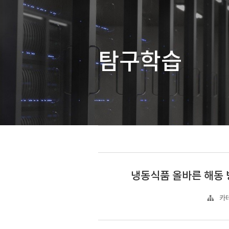
탐구학습
냉동식품 올바른 해동 
카