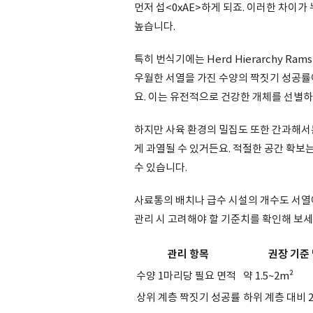
먼저 섭<0xAE>하게 되죠. 이러한 차이
높습니다.
특히 번식기에는 Herd Hierarchy 
우월한 서열을 가진 수양의 짝짓기 성공률이
요. 이는 유전적으로 건강한 개체를 선별하
하지만 사육 환경의 밀집도 또한 간과해서는
게 과열될 수 있거든요. 적절한 공간 확보는 
수 있습니다.
사료통의 배치나 급수 시설의 개수도 서열에
관리 시 고려해야 할 기준치를 확인해 보세
관리 항목
권장 기준 
수양 1마리당 필요 면적
약 1.5~2m²
상위 계층 짝짓기 성공률
하위 계층 대비 2