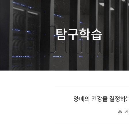
탐구학습
양떼의 건강을 결정하는 H
카