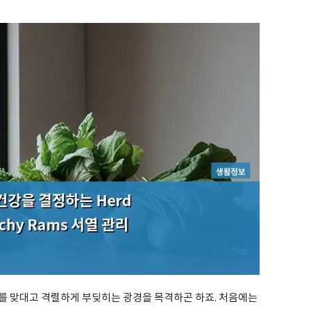
를 맞대고 격렬하게 부딪히는 광경을 목격하곤 하죠. 처음에는